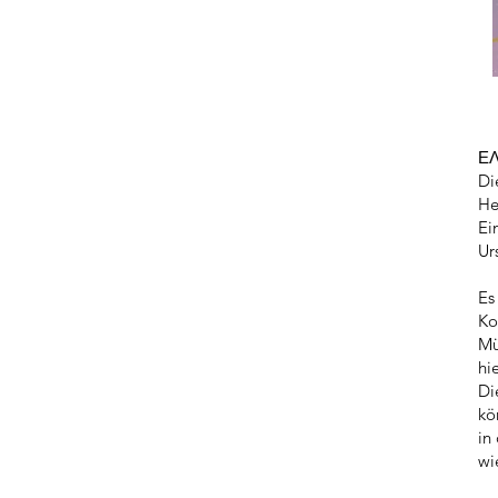
ΕΛ
Di
He
Ei
Ur
Es
Ko
Mü
hi
Di
kö
in
wi