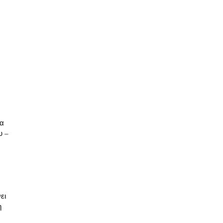
θα
υ –
ει
η