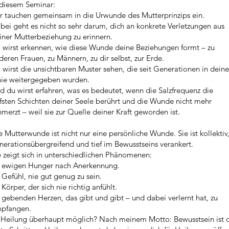
 diesem Seminar:
r tauchen gemeinsam in die Urwunde des Mutterprinzips ein.
bei geht es nicht so sehr darum, dich an konkrete Verletzungen aus
iner Mutterbeziehung zu erinnern.
 wirst erkennen, wie diese Wunde deine Beziehungen formt – zu
deren Frauen, zu Männern, zu dir selbst, zur Erde.
 wirst die unsichtbaren Muster sehen, die seit Generationen in deine
nie weitergegeben wurden.
d du wirst erfahren, was es bedeutet, wenn die Salzfrequenz die
efsten Schichten deiner Seele berührt und die Wunde nicht mehr
hmerzt – weil sie zur Quelle deiner Kraft geworden ist.
e Mutterwunde ist nicht nur eine persönliche Wunde. Sie ist kollektiv
nerationsübergreifend und tief im Bewusstseins verankert.
e zeigt sich in unterschiedlichen Phänomenen:
 ewigen Hunger nach Anerkennung.
 Gefühl, nie gut genug zu sein.
 Körper, der sich nie richtig anfühlt.
 gebenden Herzen, das gibt und gibt – und dabei verlernt hat, zu
pfangen.
t Heilung überhaupt möglich? Nach meinem Motto: Bewusstsein ist 