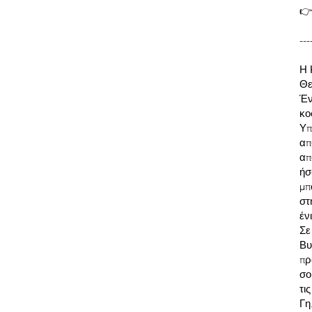
👉
---
Η 
Θε
Έν
κο
Υπ
απ
απ
ήσ
μπ
στ
έν
Σε
Βυ
πρ
σο
τι
Γη