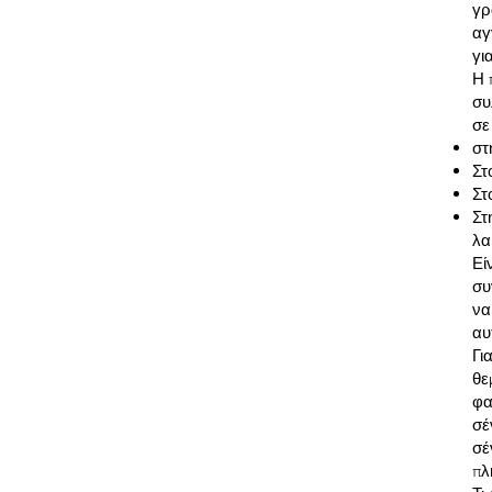
γρ
αγ
γι
Η 
συ
σε
στ
Στ
Στ
Στ
λα
Εί
συ
να
αυ
Γι
θε
φα
σέ
σέ
πλ