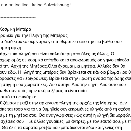
 nur online live - keine Aufzeichnung!
-------------------------
Κοσμική Μητέρα
ραπεία για την Πληγή της Μητέρας
α διαδικτυακό σεμινάριο για τη θεραπεία από την πιο βαθιά σου
σμική αρχή
άρχει μια πληγή που είναι παλαιότερη από όλες τις άλλες. Ο
οχωρισμός σε κοσμικό επίπεδο και ο αποχωρισμός σε γήινο επίπεδο
ό την Αρχή της Μητέρας.Όλοι έχουμαι μια μητέρα. Αλλιώς δεν θα
ουν εδώ. Η πληγή της μητέρας δεν βρίσκεται σε κάποιο βίωμα που 
ορούσες να περιγράψεις. Βρίσκεται στην πρώτη ανάσα της ζωής σο
η στιγμή που χωρίστηκες. Από αυτήν. Από την πηγή. Από αυτό που
ιωθε σαν σπίτι, πριν ακόμα ξέρεις τι είναι σπίτι.
 αυτό το σεμινάριο:
θιζόμαστε μαζί στην αρχέγονη πληγή της αρχής της Μητέρας. Δεν
όκειται τόσο για το να θυμηθείς συγκεκριμένες πληγές από τη σχέση
υ με τη μητέρα σου. Θα αναγνωρίσεις πώς αυτή η πληγή διαμορφών
ς σχέσεις σου – με άλλες γυναίκες, με άντρες, με τον εαυτό σου, με τ
. Θα δεις τα αόρατα μοτίβα που μεταδίδονται εδώ και γενιές στη