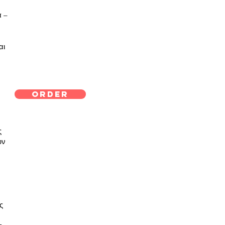
α –
αι
Order
ς
υν
ς