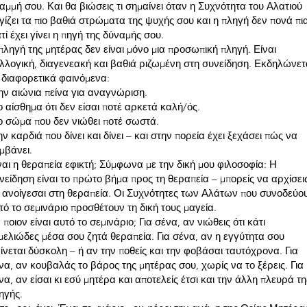
αμμή σου. Και θα βιώσεις τι σημαίνει όταν η Συχνότητα του Αλατιού
γίζει τα πιο βαθιά στρώματα της ψυχής σου και η πληγή δεν πονά πι
ατί έχει γίνει η πηγή της δύναμής σου.
πληγή της μητέρας δεν είναι μόνο μια προσωπική πληγή. Είναι
λλογική, διαγενεακή και βαθιά ριζωμένη στη συνείδηση. Εκδηλώνετ
 διαφορετικά φαινόμενα:
ην αιώνια πείνα για αναγνώριση.
ο αίσθημα ότι δεν είσαι ποτέ αρκετά καλή/ός.
ο σώμα που δεν νιώθει ποτέ σωστά.
ην καρδιά που δίνει και δίνει – και στην πορεία έχει ξεχάσει πώς να
μβάνει.
ναι η θεραπεία εφικτή; Σύμφωνα με την δική μου φιλοσοφία: Η
νείδηση είναι το πρώτο βήμα προς τη θεραπεία – μπορείς να αρχίσει
 ανοίγεσαι στη θεραπεία. Οι Συχνότητες των Αλάτων που συνοδεύο
τό το σεμινάριο προσθέτουν τη δική τους μαγεία.
α ποιον είναι αυτό το σεμινάριο; Για σένα, αν νιώθεις ότι κάτι
μελιώδες μέσα σου ζητά θεραπεία. Για σένα, αν η εγγύτητα σου
ίνεται δύσκολη – ή αν την ποθείς και την φοβάσαι ταυτόχρονα. Για
να, αν κουβαλάς το βάρος της μητέρας σου, χωρίς να το ξέρεις. Για
να, αν είσαι κι εσύ μητέρα και αποτελείς έτσι και την άλλη πλευρά τη
ηγής.