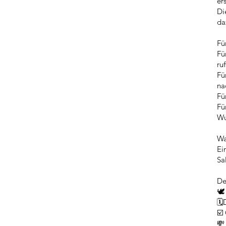
er
Di
da
Fü
Fü
ruf
Fü
na
Fü
Fü
Wu
Wa
Ei
Sa
De
🕊
🗓
☑️
💸