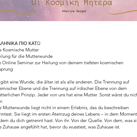
ΛΗΝΙΚΑ ΠΙΟ ΚΑΤΩ
e Kosmische Mutter
ilung für die Mutterwunde
n Online Seminar zur Heilung von deinem tiefsten kosmischen
sprung
 gibt eine Wunde, die älter ist als alle anderen. Die Trennung auf
smischer Ebene und die Trennung auf irdischer Ebene von dem
tterlichen Prinzip. Jeder von uns hat eine Mutter. Sonst wärst du nic
er.
e Mutterwunde liegt nicht in einem Erlebnis, das du beschreiben
nntest. Sie liegt im ersten Atemzug deines Lebens – in dem Moment
 dem du dich getrennt hast. Von ihr. Von der Quelle. Von dem, was s
e Zuhause angefühlt hat, bevor du wusstest, was Zuhause ist.