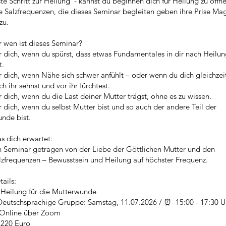
ste Schritt zur Heilung - kannst du beginnen dich für Heilung zu öffn
e Salzfrequenzen, die dieses Seminar begleiten geben ihre Prise Ma
zu.
r wen ist dieses Seminar?
r dich, wenn du spürst, dass etwas Fundamentales in dir nach Heilu
t.
r dich, wenn Nähe sich schwer anfühlt – oder wenn du dich gleichzei
ch ihr sehnst und vor ihr fürchtest.
r dich, wenn du die Last deiner Mutter trägst, ohne es zu wissen.
r dich, wenn du selbst Mutter bist und so auch der andere Teil der
nde bist.
s dich erwartet:
n Seminar getragen von der Liebe der Göttlichen Mutter und den
lzfrequenzen – Bewusstsein und Heilung auf höchster Frequenz.
tails:
️ Heilung für die Mutterwunde
Deutschsprachige Gruppe: Samstag, 11.07.2026 / ⏰ 15:00 - 17:30 
 Online über Zoom
 220 Euro