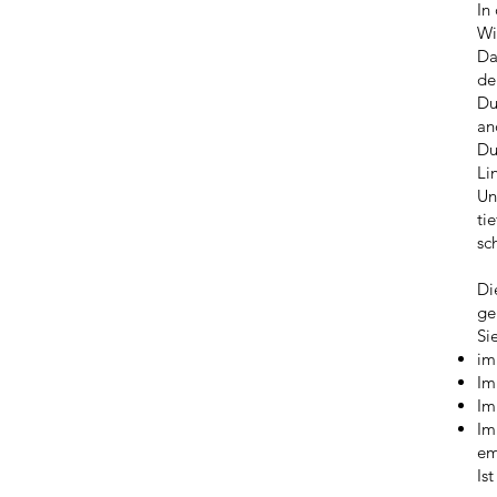
In
Wi
Da
de
Du
an
Du
Li
Un
ti
sc
Di
ge
Si
im
Im
Im
Im
em
Is