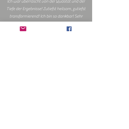
Ich war überrascht von der Qualität und der
Tiefe der Ergebnisse! Zutiefst heilsam, zutiefst
transformierend! Ich bin so dankbar! Sehr
empfehlenswert! Verpasse es nicht! Vielen
Dank Salica!
Ravin
Eines der berührendsten Seminare, an denen
ich teilgenommen habe! Kraftvoll,
tief
gehend
heilsam auf vielen Ebenen! Salica
hat die Schwingung so hoch gehalten, dass
wir die Süße unseres Seins erleben durften
und gleichzeitig alles in eine neue Ordnung
gekommen ist. Ich bin sehr dankbar! Danke