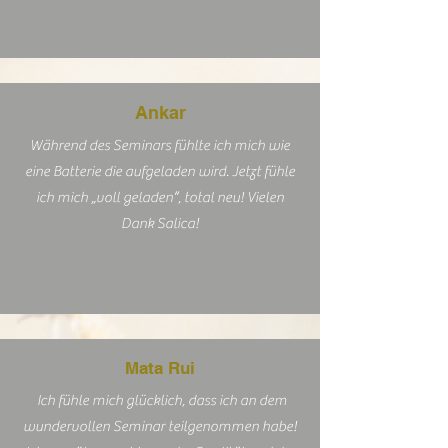
Ankar
Während des Seminars fühlte ich mich wie
eine Batterie die aufgeladen wird. Jetzt fühle
ich mich „voll geladen“, total neu! Vielen
Dank Salica!
Mata Rui
Ich fühle mich glücklich, dass ich an dem
wundervollen Seminar teilgenommen habe!