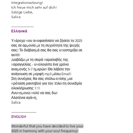
Integrationssitzung!
Ich freue mich sehr auf dich!
Salzige Liebe,
Salica
——————-
Ελληνικά
Υπέροχο που αποφασίσατε να ζήσετε το 2025
σας σε αρμονία με τη συχνότητα της ψυχής
σας! Το διάβασμά σας θα σας υποστηρίξει σε
αυτό!
Διαβάζω με τη σειρά παραλαβής της
παραγγελίας - υπολογίστε ένα χρόνο
αναμονής 5-7 ημερών! Θα λάβετε την
ανάγνωση σε μορφή mp3 μέσω Email!
Στη συνέχεια, θα σας στείλω επίσης μια
πρόταση ραντεβού για την 30λεπτη συνεδρία
ολοκλήρωσης 1:1!
Ανυπομονώ πολύ να σας δω!
Αλατένια αγάπη,
Salica
———————
ENGLISH
Wonderful that you have decided to live your
2025 in harmony with your soul frequency!