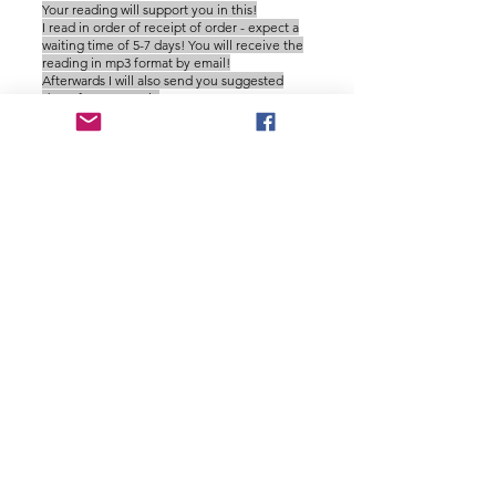
Your reading will support you in this!
I read in order of receipt of order - expect a
waiting time of 5-7 days! You will receive the
reading in mp3 format by email!
Afterwards I will also send you suggested
dates for our 30 min
1:1 integration session!
I am very much looking forward to seeing
you!
Salty love,
Salica
Hast Du weitere Fragen, dann wende
Dich gerne an mich unter:
salicageiger@gmail.com
Αν έχεις ερωτήσεις παρακαλώ γράψε
σ΄αυτό το εμαιλ
Die Abbuchung erfolgt durch
copecart -
Η χρέωση γίνεται από το copecart
IMPRESSUM:
Salica Healing School / Salica Geiger,
Firmenanschrift: Nordweg 17, 87784
Westerheim, Germany
site:
www.salica-saltvision.com